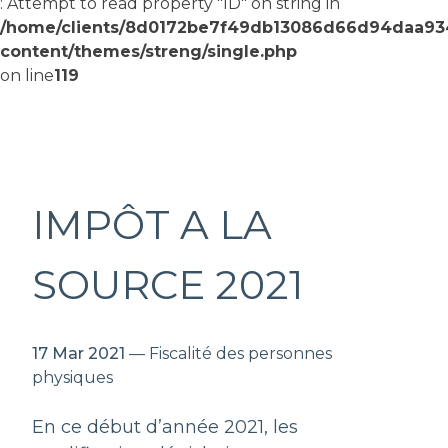
: Attempt to read property "ID" on string in
/home/clients/8d0172be7f49db13086d66d94daa9
content/themes/streng/single.php
on line
119
IMPÔT A LA
SOURCE 2021
17 Mar 2021
— Fiscalité des personnes
physiques
En ce début d’année 2021, les