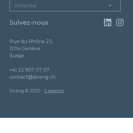
Suivez-nous
Rue du Rhône 23,
1204 Genève
Suisse
+41 22 907 07 07
contact@streng.ch
Streng © 2020 -
S agence