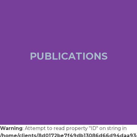
PUBLICATIONS
Warning
: Attempt to read property "ID" on string in
/home/clients/8d0172be7f49db13086d66d94daa9