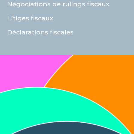
Négociations de rulings fiscaux
Litiges fiscaux
Déclarations fiscales